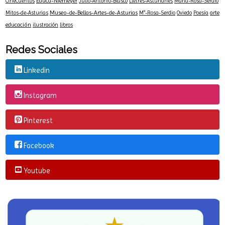
Educa-Niemeyer
CineCuentos
Julio-Antonio-Blasco
Lletres-Asturianes
María-Rosa-Serdio
Museo-de-Bellas-Artes-de-Asturias
arte
Mitos-de-Asturias
Mª-Rosa-Serdio
Oviedo
Poesía
educación
ilustración
libros
Redes Sociales
Linkedin
Instagram
Pinterest
Facebook
Youtube