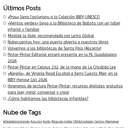
Últimos Posts
«Prau» lleva l’asturianu a la Coleición IBBY-UNESCO
«Vientos verdes» llega a la Biblioteca de Ballota con un taller
infantil y familiar
Matilde la tilde, recomendada por Letra Global
Nubecuentos hoy: una puerta abierta a nuestros libros
Volvemos a las bibliotecas de Santa Pola (Alicante)
Pintar-Pintar Editorial estará presente en la FIL Guadalajara
2026
Pintar-Pintar en Celsius 232, de la mano de La Crisálida Lee
«Alegría», de Virginia Read Escobal e Ilemi Cuesta Mier, en la
IBBY Honour List 2026
Itinerarios de lectura Pintar-Pintar: recursos digitales gratuitos
para leer, mirar, conversar y crear
¿Cómo habitamos las bibliotecas infantiles?
Nube de Tags
Centro-Niemeyer
#Desdelatrastienda
Asturias
Avilés
Bolso-de-niebla
CREActividades