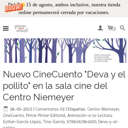
Del 7 al 15 de agosto, ambos inclusive, nuestra tienda
online permanecerá cerrada por vacaciones.
0
Nuevo CineCuento "Deva y el
pollito" en la sala cine del
Centro Niemeyer
26-05-2015
|
Comentarios (0)
|
Etiquetas:
Centro-Niemeyer
,
CineCuento
,
Pintar-Pintar-Editorial
,
Animación-a-la-Lectura
,
Esther-García-López
,
Tina-García
,
9788492964000
,
Deva-y-el-