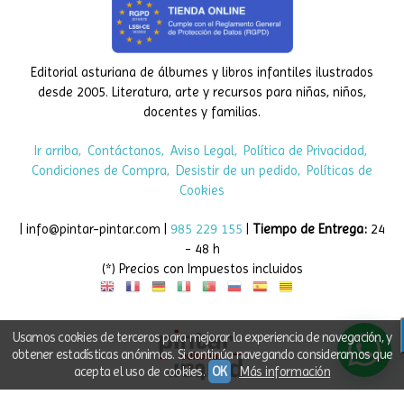
Editorial asturiana de álbumes y libros infantiles ilustrados
desde 2005. Literatura, arte y recursos para niñas, niños,
docentes y familias.
Ir arriba
Contáctanos
Aviso Legal
Política de Privacidad
Condiciones de Compra
Desistir de un pedido
Políticas de
Cookies
| info@pintar-pintar.com |
985 229 155
|
Tiempo de Entrega:
24
- 48 h
(*) Precios con Impuestos incluidos
Usamos cookies de terceros para mejorar la experiencia de navegación, y
obtener estadísticas anónimas. Si continúa navegando consideramos que
acepta el uso de cookies.
OK
Más información