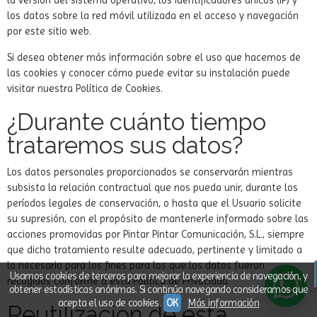
la versión del sistema operativo, los identificadores únicos (IP) y
los datos sobre la red móvil utilizada en el acceso y navegación
por este sitio web.
Si desea obtener más información sobre el uso que hacemos de
las cookies y conocer cómo puede evitar su instalación puede
visitar nuestra Política de Cookies.
¿Durante cuánto tiempo
trataremos sus datos?
Los datos personales proporcionados se conservarán mientras
subsista la relación contractual que nos pueda unir, durante los
períodos legales de conservación, o hasta que el Usuario solicite
su supresión, con el propósito de mantenerle informado sobre las
acciones promovidas por Pintar Pintar Comunicación, S.L., siempre
que dicho tratamiento resulte adecuado, pertinente y limitado a
lo necesario para los fines para los que los datos fueron
Usamos cookies de terceros para mejorar la experiencia de navegación, y
recogidos conforme a esta Política de Privacidad.
obtener estadísticas anónimas. Si continúa navegando consideramos que
acepta el uso de cookies.
OK
Más información
Reutilización de esta