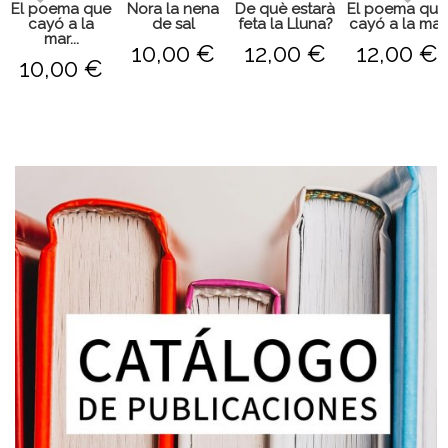
El poema que
Nora la nena
De què estarà
El poema que
cayó a la
de sal
feta la Lluna?
cayó a la mar
mar...
10,00 €
12,00 €
12,00 €
10,00 €