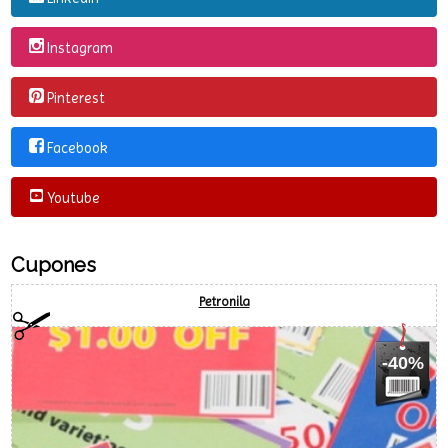
Redes Sociales
Linkedin
Instagram
Pinterest
Facebook
Youtube
Cupones
Petronila
-40%