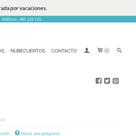
rada por vacaciones.
| Teléfono: 985 229 155
OG
NUBECUENTOS
CONTACTO
0
os)
pción
Hacer una pregunta