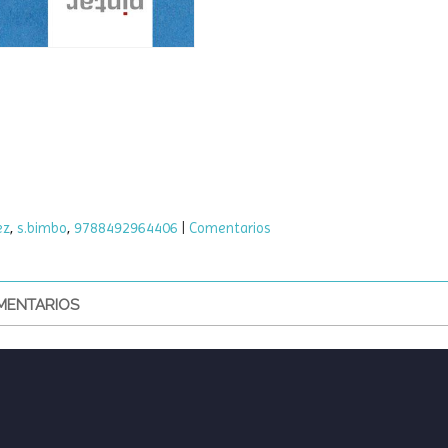
ez
s.bimbo
9788492964406
|
Comentarios
ENTARIOS