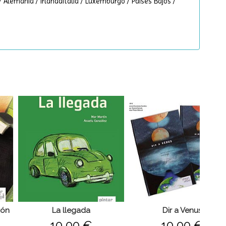
/ Alemania / IrlandaItalia / Luxemburgo / Países Bajos /
zón
La llegada
Dir a Venus
10,00 €
10,00 €