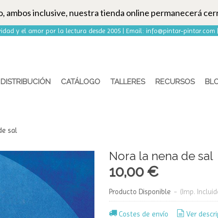
to, ambos inclusive, nuestra tienda online permanecerá cer
idad y el amor por la lectura desde 2005 | Email:
info@pintar-pintar.com
DISTRIBUCIÓN
CATÁLOGO
TALLERES
RECURSOS
BL
de sal
Nora la nena de sal
10,00 €
Producto Disponible
-
(Imp. Incluid
Costes de envío
Ver descri