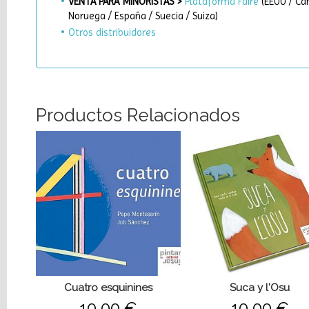
VENTA PARA MINORISTAS >
Plataforma Faire
(EEUU / Can
Noruega / España / Suecia / Suiza)
Otros distribuidores
Productos Relacionados
Cuatro esquinines
Suca y l'Osu
10,00 €
10,00 €