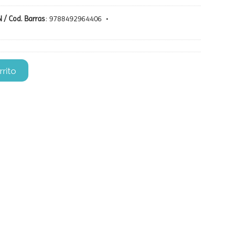
 / Cod. Barras
:
9788492964406
•
rrito