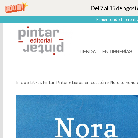
Del 7 al 15 de agos
Fomentando la creativ
TIENDA
EN LIBRERÍAS
Inicio
»
Libros Pintar-Pintar
»
Libros en catalán
»
Nora la nena 
Categorías
Libros
Pintar-
Pintar
Marcas