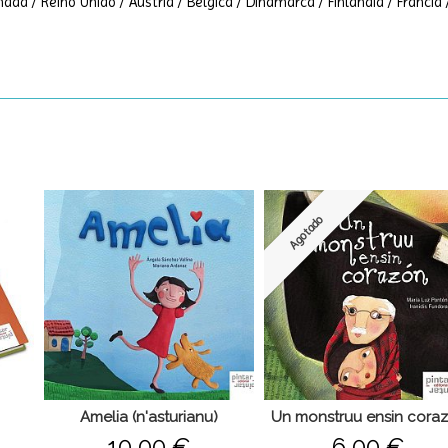
adá / Reino Unido / Austria / Bélgica / Dinamarca / Finlandia / Francia 
Agotado
Amelia (n'asturianu)
Un monstruu ensin cora
10,00 €
6,00 €