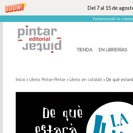
Del 7 al 15 de agos
Fomentando la creativ
TIENDA
EN LIBRERÍAS
Inicio
»
Libros Pintar-Pintar
»
Libros en catalán
»
De què estarà
Categorías
Libros
Pintar-
Pintar
Marcas