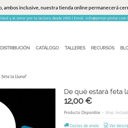
to, ambos inclusive, nuestra tienda online permanecerá cer
idad y el amor por la lectura desde 2005 | Email:
info@pintar-pintar.com
DISTRIBUCIÓN
CATÁLOGO
TALLERES
RECURSOS
BL
 feta la Lluna?
De què estarà feta l
12,00 €
Producto Disponible
-
(Imp. Incluid
Costes de envío
Ver descri