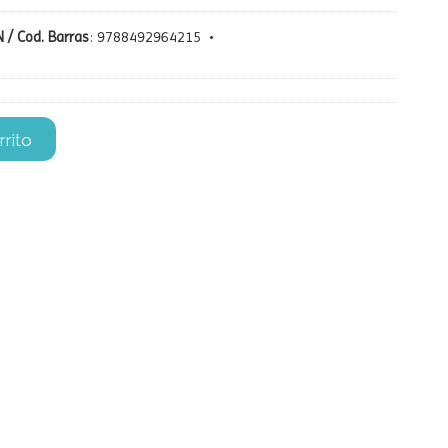
 / Cod. Barras
:
9788492964215
•
rrito