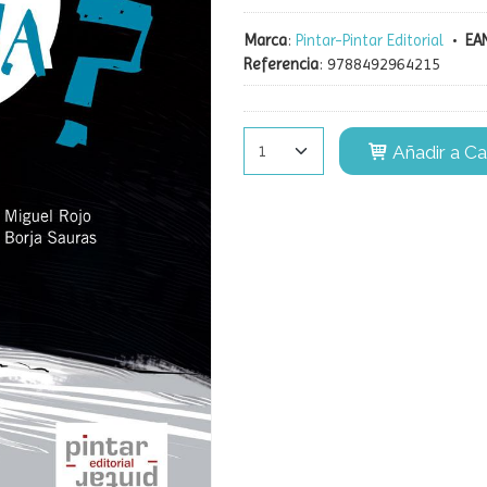
Marca
:
Pintar-Pintar Editorial
•
EAN
Referencia
:
9788492964215
Añadir a Ca