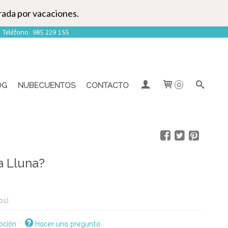
rada por vacaciones.
| Teléfono: 985 229 155
OG
NUBECUENTOS
CONTACTO
0
a Lluna?
os)
pción
Hacer una pregunta