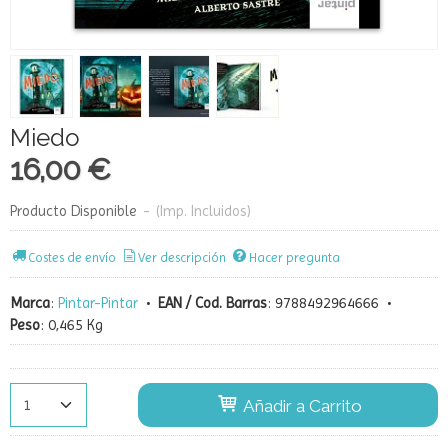
Miedo
16,00 €
Producto Disponible
-
(Imp. Incluidos)
Costes de envío
Ver descripción
Hacer pregunta
Marca
:
Pintar-Pintar
•
EAN / Cod. Barras
:
9788492964666
•
Peso
:
0,465 Kg