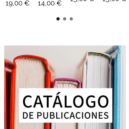
El dragón de
¡Qué tela más
Tía Clara
La tienda loca
la chimenea
dispareja!
15,00 €
15,00 €
19,00 €
14,00 €