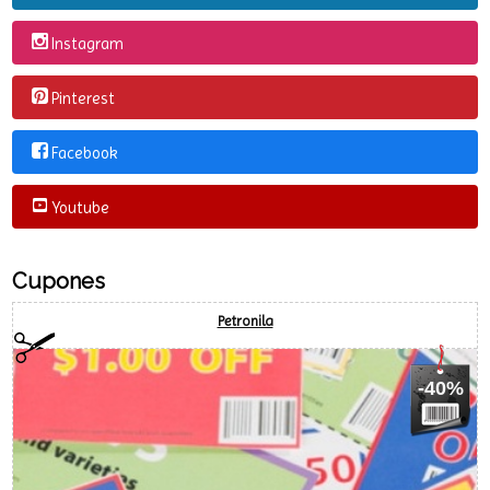
Redes Sociales
Linkedin
Instagram
Pinterest
Facebook
Youtube
Cupones
Petronila
-40%