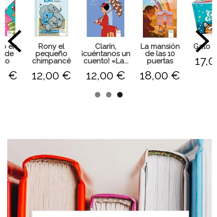
o
ro en
Rony el
Clarín,
La mansión
Gato G
a de
pequeño
¡cuéntanos un
de las 10
17,0
nto
chimpancé
cuento! «La...
puertas
0 €
12,00 €
12,00 €
18,00 €