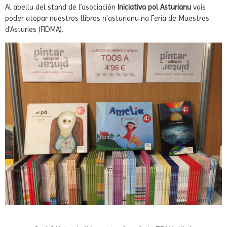
07-08-2017
|
Comentarios (0)
|
Etiquetas:
Llibros-n'asturianu
,
Asturies
,
Llibros
Al abellu del stand de l’asociación
Iniciativa pol Asturianu
vais
poder atopar nuestros llibros n'asturianu na Feria de Muestres
d'Asturies (FIDMA).