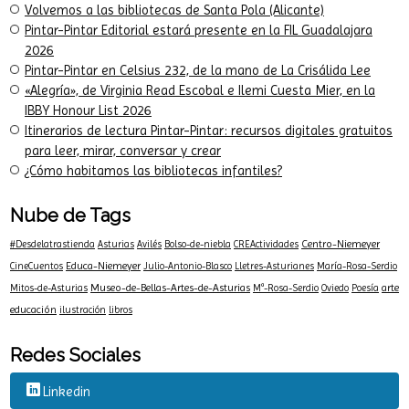
infantil y familiar
Matilde la tilde, recomendada por Letra Global
Nubecuentos hoy: una puerta abierta a nuestros libros
Volvemos a las bibliotecas de Santa Pola (Alicante)
Pintar-Pintar Editorial estará presente en la FIL Guadalajara
2026
Pintar-Pintar en Celsius 232, de la mano de La Crisálida Lee
«Alegría», de Virginia Read Escobal e Ilemi Cuesta Mier, en la
IBBY Honour List 2026
Itinerarios de lectura Pintar-Pintar: recursos digitales gratuitos
para leer, mirar, conversar y crear
¿Cómo habitamos las bibliotecas infantiles?
Nube de Tags
Centro-Niemeyer
#Desdelatrastienda
Asturias
Avilés
Bolso-de-niebla
CREActividades
Educa-Niemeyer
CineCuentos
Julio-Antonio-Blasco
Lletres-Asturianes
María-Rosa-Serdio
Museo-de-Bellas-Artes-de-Asturias
arte
Mitos-de-Asturias
Mª-Rosa-Serdio
Oviedo
Poesía
educación
ilustración
libros