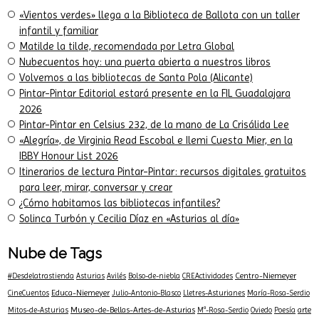
Últimos Posts
«Vientos verdes» llega a la Biblioteca de Ballota con un taller
infantil y familiar
Matilde la tilde, recomendada por Letra Global
Nubecuentos hoy: una puerta abierta a nuestros libros
Volvemos a las bibliotecas de Santa Pola (Alicante)
Pintar-Pintar Editorial estará presente en la FIL Guadalajara
2026
Pintar-Pintar en Celsius 232, de la mano de La Crisálida Lee
«Alegría», de Virginia Read Escobal e Ilemi Cuesta Mier, en la
IBBY Honour List 2026
Itinerarios de lectura Pintar-Pintar: recursos digitales gratuitos
para leer, mirar, conversar y crear
¿Cómo habitamos las bibliotecas infantiles?
Solinca Turbón y Cecilia Díaz en «Asturias al día»
Nube de Tags
Centro-Niemeyer
#Desdelatrastienda
Asturias
Avilés
Bolso-de-niebla
CREActividades