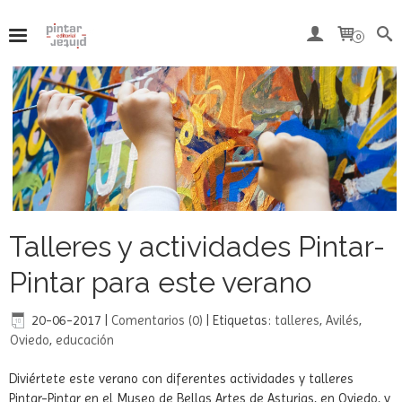
Del 7 al 15 de agosto, ambos inclusive, nuestra tienda
online permanecerá cerrada por vacaciones.
0
Talleres y actividades Pintar-
Pintar para este verano
20-06-2017
|
Comentarios (0)
|
Etiquetas:
talleres
,
Avilés
,
Oviedo
,
educación