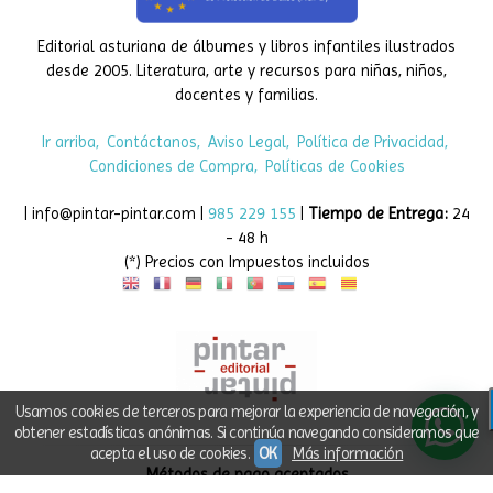
Editorial asturiana de álbumes y libros infantiles ilustrados
desde 2005. Literatura, arte y recursos para niñas, niños,
docentes y familias.
Ir arriba
Contáctanos
Aviso Legal
Política de Privacidad
Condiciones de Compra
Políticas de Cookies
| info@pintar-pintar.com |
985 229 155
|
Tiempo de Entrega:
24
- 48 h
(*) Precios con Impuestos incluidos
Usamos cookies de terceros para mejorar la experiencia de navegación, y
obtener estadísticas anónimas. Si continúa navegando consideramos que
acepta el uso de cookies.
OK
Más información