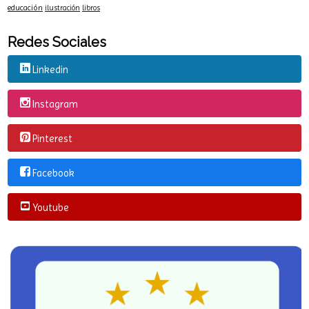
Educa-Niemeyer
CineCuentos
Julio-Antonio-Blasco
Lletres-Asturianes
María-Rosa-Serdio
Museo-de-Bellas-Artes-de-Asturias
arte
Mitos-de-Asturias
Mª-Rosa-Serdio
Oviedo
Poesía
educación
ilustración
libros
Redes Sociales
Linkedin
Instagram
Pinterest
Facebook
Youtube