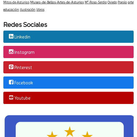
Centro-Niemeyer
#Desdelatrastienda
Asturias
Avilés
Bolso-de-niebla
CREActividades
Educa-Niemeyer
CineCuentos
Julio-Antonio-Blasco
Lletres-Asturianes
María-Rosa-Serdio
Museo-de-Bellas-Artes-de-Asturias
arte
Mitos-de-Asturias
Mª-Rosa-Serdio
Oviedo
Poesía
educación
ilustración
libros
Redes Sociales
Linkedin
Instagram
Pinterest
Facebook
Youtube