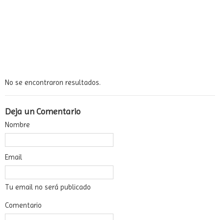
Art-Kids-Tectos. Oscar Niemeyer. Un arquitecto Premio Príncipe
de las Artes en Avilés.swf
No se encontraron resultados.
Deja un Comentario
Nombre
Email
Tu email no será publicado