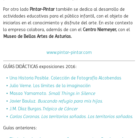
edición (Premio Nacional a la Edición 2008, 2012 y 2014) y una
singular utilización del color. Editan sus publicaciones
fundamentalmente en castellano y asturiano.
Por otro lado
Pintar-Pintar
también se dedica al desarrollo de
actividades educativas para el público infantil, con el objeto de
iniciarlos en el conocimiento y disfrute del arte. En este contexto
la empresa colabora, además de con el
Centro Niemeyer,
con el
Museo de Bellas Artes de Asturias.
www.pintar-pintar.com
GUÍAS DIDÁCTICAS exposiciones 2016:
Una Historia Posible. Colección de Fotografía Alcobendas
Julio Verne. Los límites de la imaginación
Masao Yamamoto.
Small Things in Silence
Javier Bauluz.
Buscando refugio para mis hijos.
J.M. Díaz Burgos.
Trópico de Cáncer
Carlos Coronas. Los territorios soñados. Los territorios soñados.