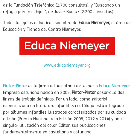
visitas a sus respectivas visitas guiadas, y entre las más visitas
figuran la titulada "Small Things in Silence", de Masao Yamamoto,
con 4.300 consultas; "Julio Verne. Los límites de la imaginación",
de la Fundación Telefónica (2.700 consultas), y "Buscando un
refugio para mis hijos", de Javier Bauluz (2.200 consultas).
Todas las guías didácticas son obra de
Educa Niemeyer,
el área de
Educación y Tienda del Centro Niemeyer.
www.educaniemeyer.org
Pintar-Pintar
es la firma adjudicataria del espacio
Educa Niemeyer.
Empresa asturiana nacida en 2005,
Pintar-Pintar
desarrolla dos
líneas de trabajo definidas. Por un lado, como editorial
especializada en literatura infantil. Su catálogo está integrado
por álbumes infantiles ilustrados caracterizados por su cuidada