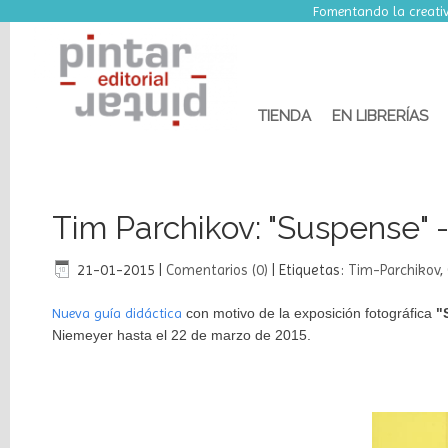
Del 7 al 15 de agost
Fomentando la creativ
TIENDA
EN LIBRERÍAS
Tim Parchikov: "Suspense" 
Busca
en
21-01-2015
|
Comentarios (0)
|
Etiquetas:
Tim-Parchikov
,
el
Blog
Nueva guía didáctica
con motivo de la exposición fotográfica
"
Niemeyer hasta el 22 de marzo de 2015.