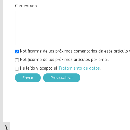
con
un
Tu email no será publicado
taller
Comentario
infantil
y
familiar
Matilde
la
tilde,
Notificarme de los próximos comentarios de este artículo 
recomendada
por
Notificarme de los próximos artículos por email
Letra
He leído y acepto el
Tratamiento de datos
.
Global
Nubecuentos
hoy:
una
puerta
abierta