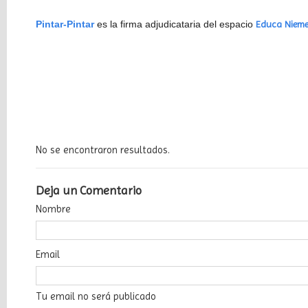
Pintar-Pintar
es la firma adjudicataria del espacio
Educa Nieme
Últimos
Posts
No se encontraron resultados.
«Vientos
verdes»
Deja un Comentario
llega
a
Nombre
la
Biblioteca
de
Email
Ballota