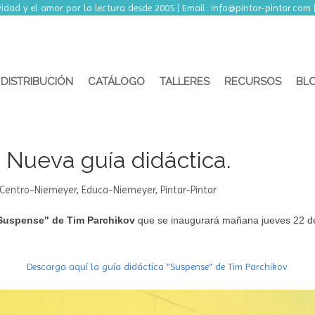
o, ambos inclusive, nuestra tienda online permanecerá ce
idad y el amor por la lectura desde 2005 | Email:
info@pintar-pintar.com
DISTRIBUCIÓN
CATÁLOGO
TALLERES
RECURSOS
BL
- Nueva guía didáctica.
Centro-Niemeyer
,
Educa-Niemeyer
,
Pintar-Pintar
Suspense" de Tim Parchikov
que se inaugurará mañana jueves 22 de
Descarga aquí la guía didáctica "Suspense" de Tim Parchikov