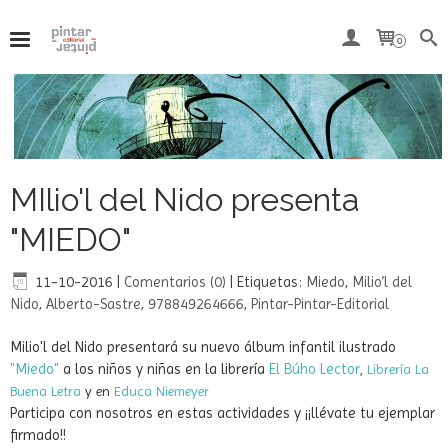
Del 7 al 15 de agosto, ambos inclusive, nuestra tienda
online permanecerá cerrada por vacaciones.
0
MIlio'l del Nido presenta
"MIEDO"
11-10-2016
|
Comentarios (0)
|
Etiquetas:
Miedo
,
Milio’l del
Nido
,
Alberto-Sastre
,
978849264666
,
Pintar-Pintar-Editorial
Milio'l del Nido presentará su nuevo álbum infantil ilustrado
"Miedo"
a los niños y niñas en la librería
El Búho L
ector
,
Librería La