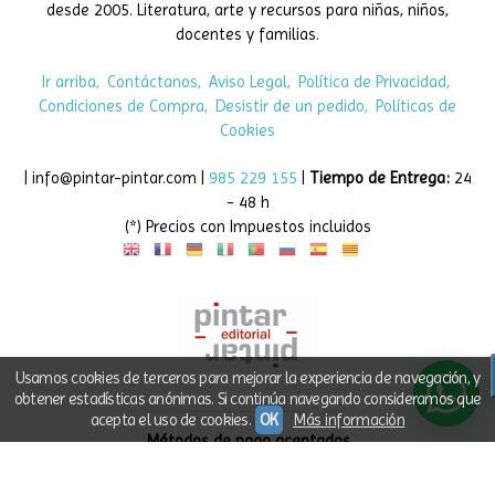
Editorial asturiana de álbumes y libros infantiles ilustrados
desde 2005. Literatura, arte y recursos para niñas, niños,
docentes y familias.
Ir arriba
Contáctanos
Aviso Legal
Política de Privacidad
Condiciones de Compra
Desistir de un pedido
Políticas de
Cookies
| info@pintar-pintar.com |
985 229 155
|
Tiempo de Entrega:
24
- 48 h
(*) Precios con Impuestos incluidos
Usamos cookies de terceros para mejorar la experiencia de navegación, y
obtener estadísticas anónimas. Si continúa navegando consideramos que
acepta el uso de cookies.
OK
Más información