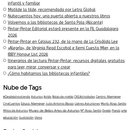
«Prau» lleva l’asturianu a la Coleición IBBY-UNESCO
«Vientos verdes» llega a la Biblioteca de Ballota con un taller
infantil y familiar
Matilde la tilde, recomendada por Letra Global
Nubecuentos hoy: una puerta abierta a nuestros libros
Volvemos a las bibliotecas de Santa Pola (Alicante)
Pintar-Pintar Editorial estará presente en la FIL Guadalajara
2026
Pintar-Pintar en Celsius 232, de la mano de La Crisálida Lee
«Alegría», de Virginia Read Escobal e Ilemi Cuesta Mier, en la
IBBY Honour List 2026
Itinerarios de lectura Pintar-Pintar: recursos digitales gratuitos
para leer, mirar, conversar y crear
¿Cómo habitamos las bibliotecas infantiles?
Nube de Tags
Centro-Niemeyer
#Desdelatrastienda
Asturias
Avilés
Bolso-de-niebla
CREActividades
Educa-Niemeyer
CineCuentos
Julio-Antonio-Blasco
Lletres-Asturianes
María-Rosa-Serdio
Museo-de-Bellas-Artes-de-Asturias
arte
Mitos-de-Asturias
Mª-Rosa-Serdio
Oviedo
Poesía