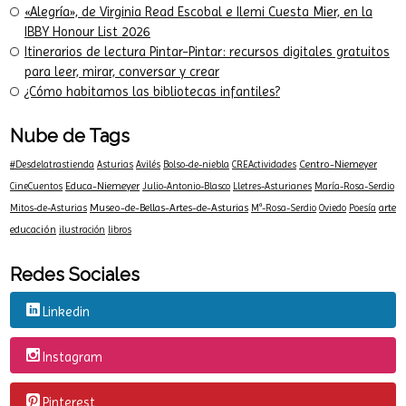
Pintar-Pintar Editorial estará presente en la FIL Guadalajara
2026
Pintar-Pintar en Celsius 232, de la mano de La Crisálida Lee
«Alegría», de Virginia Read Escobal e Ilemi Cuesta Mier, en la
IBBY Honour List 2026
Itinerarios de lectura Pintar-Pintar: recursos digitales gratuitos
para leer, mirar, conversar y crear
¿Cómo habitamos las bibliotecas infantiles?
Nube de Tags
Centro-Niemeyer
#Desdelatrastienda
Asturias
Avilés
Bolso-de-niebla
CREActividades
Educa-Niemeyer
CineCuentos
Julio-Antonio-Blasco
Lletres-Asturianes
María-Rosa-Serdio
Museo-de-Bellas-Artes-de-Asturias
arte
Mitos-de-Asturias
Mª-Rosa-Serdio
Oviedo
Poesía
educación
ilustración
libros
Redes Sociales
Linkedin