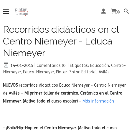
Del 7 al 15 de agosto, ambos inclusive, nuestra tienda
online permanecerá cerrada por vacaciones.
0
Recorridos didácticos en el
Centro Niemeyer - Educa
Niemeyer
14-01-2015
|
Comentarios (0)
|
Etiquetas:
Educación
,
Centro-
Niemeyer
,
Educa-Niemeyer
,
Pintar-Pintar-Editorial
,
Avilés
NUEVOS
recorridos didácticos Educa Niemeyer - Centro Niemeyer
de Avilés
- Mi primer taller de cerámica. Cerámica en el Centro
Niemeyer. (Activo todo el curso escolar) -
Más
información