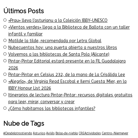
Últimos Posts
«Prau» lleva l’asturianu a la Coleición IBBY-UNESCO
«Vientos verdes» llega a la Biblioteca de Ballota con un taller
infantil y familiar
Matilde la tilde, recomendada por Letra Global
Nubecuentos hoy: una puerta abierta a nuestros libros
Volvemos a las bibliotecas de Santa Pola (Alicante)
Pintar-Pintar Editorial estará presente en la FIL Guadalajara
2026
Pintar-Pintar en Celsius 232, de la mano de La Crisálida Lee
«Alegría», de Virginia Read Escobal e Ilemi Cuesta Mier, en la
IBBY Honour List 2026
Itinerarios de lectura Pintar-Pintar: recursos digitales gratuitos
para leer, mirar, conversar y crear
¿Cómo habitamos las bibliotecas infantiles?
Nube de Tags
Centro-Niemeyer
#Desdelatrastienda
Asturias
Avilés
Bolso-de-niebla
CREActividades