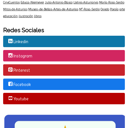
Educa-Niemeyer
CineCuentos
Julio-Antonio-Blasco
Lletres-Asturianes
María-Rosa-Serdio
Museo-de-Bellas-Artes-de-Asturias
arte
Mitos-de-Asturias
Mª-Rosa-Serdio
Oviedo
Poesía
educación
ilustración
libros
Redes Sociales
Linkedin
Instagram
Pinterest
Facebook
Youtube