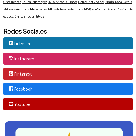
Educa-Niemeyer
CineCuentos
Julio-Antonio-Blasco
Lletres-Asturianes
María-Rosa-Serdio
Museo-de-Bellas-Artes-de-Asturias
arte
Mitos-de-Asturias
Mª-Rosa-Serdio
Oviedo
Poesía
educación
ilustración
libros
Redes Sociales
Linkedin
Instagram
Pinterest
Facebook
Youtube