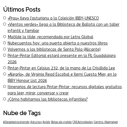
Últimos Posts
«Prau» lleva l’asturianu a la Coleición IBBY-UNESCO
«Vientos verdes» llega a la Biblioteca de Ballota con un taller
infantil y familiar
Matilde la tilde, recomendada por Letra Global
Nubecuentos hoy: una puerta abierta a nuestros libros
Volvemos a las bibliotecas de Santa Pola (Alicante)
Pintar-Pintar Editorial estará presente en la FIL Guadalajara
2026
Pintar-Pintar en Celsius 232, de la mano de La Crisálida Lee
«Alegría», de Virginia Read Escobal e Ilemi Cuesta Mier, en la
IBBY Honour List 2026
Itinerarios de lectura Pintar-Pintar: recursos digitales gratuitos
para leer, mirar, conversar y crear
¿Cómo habitamos las bibliotecas infantiles?
Nube de Tags
Centro-Niemeyer
#Desdelatrastienda
Asturias
Avilés
Bolso-de-niebla
CREActividades