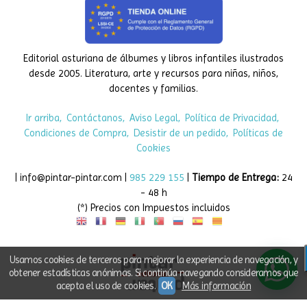
Editorial asturiana de álbumes y libros infantiles ilustrados
desde 2005. Literatura, arte y recursos para niñas, niños,
docentes y familias.
Ir arriba
Contáctanos
Aviso Legal
Política de Privacidad
Condiciones de Compra
Desistir de un pedido
Políticas de
Cookies
| info@pintar-pintar.com |
985 229 155
|
Tiempo de Entrega:
24
- 48 h
(*) Precios con Impuestos incluidos
Usamos cookies de terceros para mejorar la experiencia de navegación, y
obtener estadísticas anónimas. Si continúa navegando consideramos que
acepta el uso de cookies.
OK
Más información