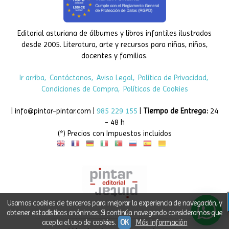
Editorial asturiana de álbumes y libros infantiles ilustrados
desde 2005. Literatura, arte y recursos para niñas, niños,
docentes y familias.
Ir arriba
Contáctanos
Aviso Legal
Política de Privacidad
Condiciones de Compra
Políticas de Cookies
| info@pintar-pintar.com |
985 229 155
|
Tiempo de Entrega:
24
- 48 h
(*) Precios con Impuestos incluidos
Usamos cookies de terceros para mejorar la experiencia de navegación, y
obtener estadísticas anónimas. Si continúa navegando consideramos que
acepta el uso de cookies.
OK
Más información