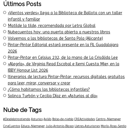
Últimos Posts
«Vientos verdes» llega a la Biblioteca de Ballota con un taller
infantil y familiar
Matilde la tilde, recomendada por Letra Global
Nubecuentos hoy: una puerta abierta a nuestros libros
Volvemos a las bibliotecas de Santa Pola (Alicante)
Pintar-Pintar Editorial estará presente en la FIL Guadalajara
2026
Pintar-Pintar en Celsius 232, de la mano de La Crisálida Lee
«Alegría», de Virginia Read Escobal e Ilemi Cuesta Mier, en la
IBBY Honour List 2026
Itinerarios de lectura Pintar-Pintar: recursos digitales gratuitos
para leer, mirar, conversar y crear
¿Cómo habitamos las bibliotecas infantiles?
Solinca Turbón y Cecilia Díaz en «Asturias al día»
Nube de Tags
Centro-Niemeyer
#Desdelatrastienda
Asturias
Avilés
Bolso-de-niebla
CREActividades
Educa-Niemeyer
CineCuentos
Julio-Antonio-Blasco
Lletres-Asturianes
María-Rosa-Serdio