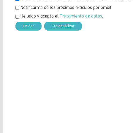
Notificarme de los próximos artículos por email
He leído y acepto el
Tratamiento de datos
.
Últimos
Posts
«Prau»
lleva
l’asturianu
a
la
Coleición
IBBY-
UNESCO
«Vientos