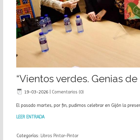
del
Blog
Recursos
didácticos
Libros
Pintar-
Pintar
“Vientos verdes. Genias de
Talleres
Pintar-
19-03-2026
|
Comentarios (0)
Pintar
El pasado martes, por fin, pudimos celebrar en Gijón la pres
Desde
la
LEER ENTRADA
trastienda
del
libro
Categorías:
Libros Pintar-Pintar