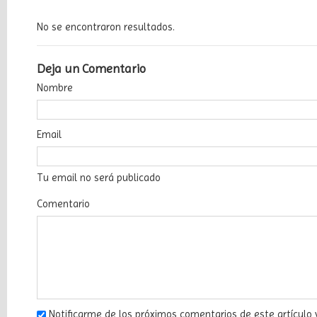
Newsletter
No se encontraron resultados.
Deja un Comentario
He
Nombre
leído
y
acepto
Email
el
Tratamiento
de
Tu email no será publicado
datos
Comentario
y
la
Política
de
Privacidad
Notificarme de los próximos comentarios de este artículo 