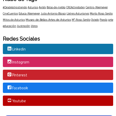
Centro-Niemeyer
#Desdelatrastienda
Asturias
Avilés
Bolso-de-niebla
CREActividades
Educa-Niemeyer
CineCuentos
Julio-Antonio-Blasco
Lletres-Asturianes
María-Rosa-Serdio
Museo-de-Bellas-Artes-de-Asturias
arte
Mitos-de-Asturias
Mª-Rosa-Serdio
Oviedo
Poesía
educación
ilustración
libros
Redes Sociales
Linkedin
Instagram
Pinterest
Facebook
Youtube