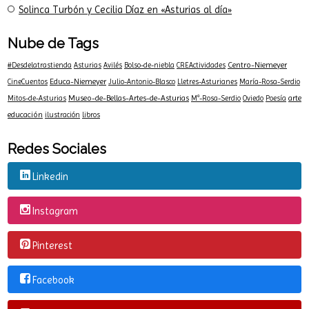
Solinca Turbón y Cecilia Díaz en «Asturias al día»
Nube de Tags
Centro-Niemeyer
#Desdelatrastienda
Asturias
Avilés
Bolso-de-niebla
CREActividades
Educa-Niemeyer
CineCuentos
Julio-Antonio-Blasco
Lletres-Asturianes
María-Rosa-Serdio
Museo-de-Bellas-Artes-de-Asturias
arte
Mitos-de-Asturias
Mª-Rosa-Serdio
Oviedo
Poesía
educación
ilustración
libros
Redes Sociales
Linkedin
Instagram
Pinterest
Facebook