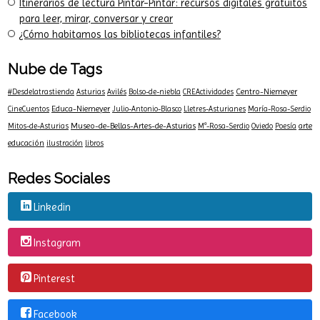
Itinerarios de lectura Pintar-Pintar: recursos digitales gratuitos
para leer, mirar, conversar y crear
¿Cómo habitamos las bibliotecas infantiles?
Nube de Tags
Centro-Niemeyer
#Desdelatrastienda
Asturias
Avilés
Bolso-de-niebla
CREActividades
Educa-Niemeyer
CineCuentos
Julio-Antonio-Blasco
Lletres-Asturianes
María-Rosa-Serdio
Museo-de-Bellas-Artes-de-Asturias
arte
Mitos-de-Asturias
Mª-Rosa-Serdio
Oviedo
Poesía
educación
ilustración
libros
Redes Sociales
Linkedin
Instagram
Pinterest
Facebook