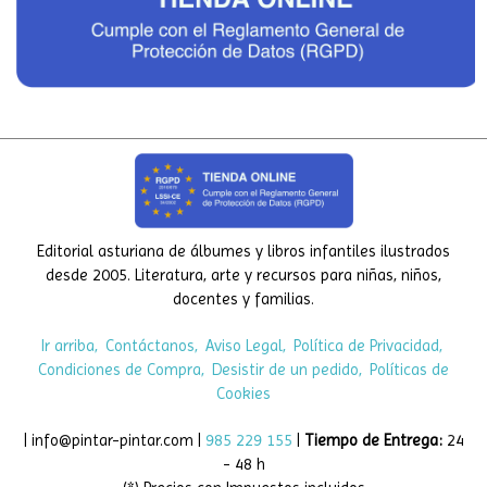
Editorial asturiana de álbumes y libros infantiles ilustrados
desde 2005. Literatura, arte y recursos para niñas, niños,
docentes y familias.
Ir arriba
Contáctanos
Aviso Legal
Política de Privacidad
Condiciones de Compra
Desistir de un pedido
Políticas de
Cookies
| info@pintar-pintar.com |
985 229 155
|
Tiempo de Entrega:
24
- 48 h