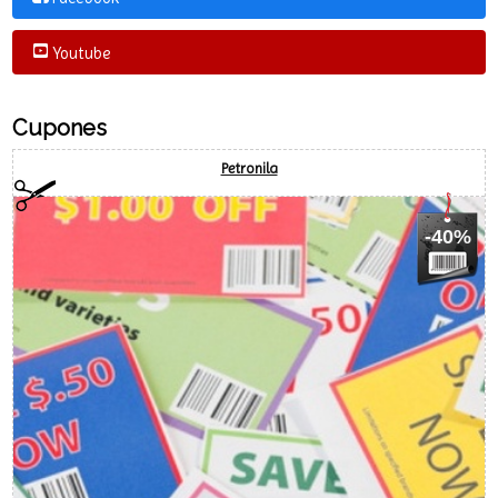
Pinterest
Facebook
Youtube
Cupones
Petronila
-40%