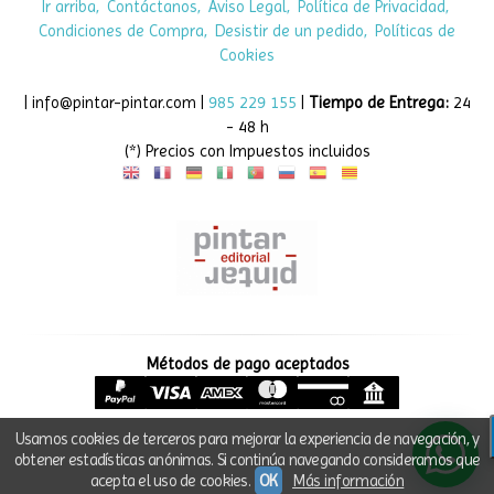
desde 2005. Literatura, arte y recursos para niñas, niños,
docentes y familias.
Ir arriba
Contáctanos
Aviso Legal
Política de Privacidad
Condiciones de Compra
Desistir de un pedido
Políticas de
Cookies
| info@pintar-pintar.com |
985 229 155
|
Tiempo de Entrega:
24
- 48 h
(*) Precios con Impuestos incluidos
Métodos de pago aceptados
Usamos cookies de terceros para mejorar la experiencia de navegación, y
obtener estadísticas anónimas. Si continúa navegando consideramos que
acepta el uso de cookies.
OK
Más información