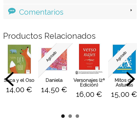
Descripción
Costes de Envío
Comentarios
Productos Relacionados
Agotado
Agotado
Suca y el Oso
Daniela
Versonajes (2ª
Mitos de
Edición)
Asturias
14,00 €
14,50 €
16,00 €
15,00 €