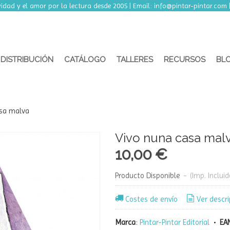
idad y el amor por la lectura desde 2005 | Email:
info@pintar-pintar.com
DISTRIBUCIÓN
CATÁLOGO
TALLERES
RECURSOS
BL
asa malva
Vivo nuna casa mal
10,00 €
Producto Disponible
-
(Imp. Incluid
Costes de envío
Ver descri
Marca
:
Pintar-Pintar Editorial
•
EAN