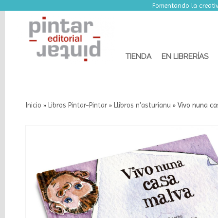
Fomentando la creativ
TIENDA
EN LIBRERÍAS
Inicio
»
Libros Pintar-Pintar
»
Llibros n'asturianu
»
Vivo nuna c
Categorías
Libros
Pintar-
Pintar
Marcas