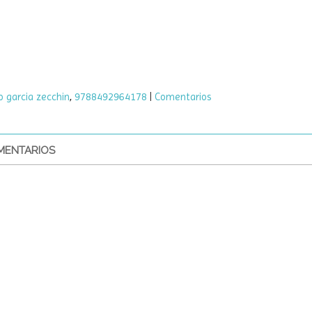
o garcia zecchin
9788492964178
|
Comentarios
ENTARIOS