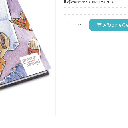
Referencia
:
9788492964178
Añadir a Ca