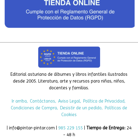
Editorial asturiana de álbumes y libros infantiles ilustrados
desde 2005. Literatura, arte y recursos para niñas, niños,
docentes y familias.
Ir arriba
Contáctanos
Aviso Legal
Política de Privacidad
Condiciones de Compra
Desistir de un pedido
Políticas de
Cookies
| info@pintar-pintar.com |
985 229 155
|
Tiempo de Entrega:
24
- 48 h