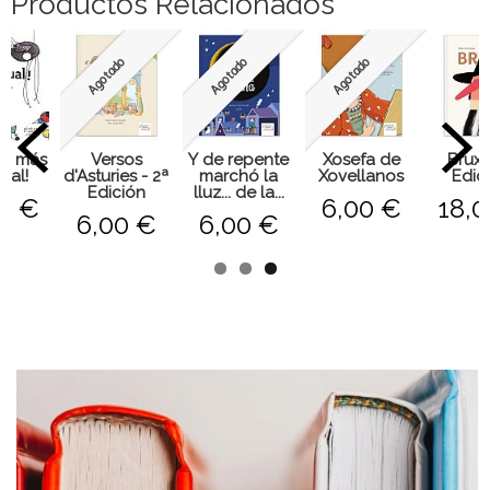
Productos Relacionados
Agotado
Agotado
Agotado
la más
Versos
Y de repente
Xosefa de
Bruxa
ual!
d'Asturies - 2ª
marchó la
Xovellanos
Edic
Edición
lluz... de la...
0 €
6,00 €
18,0
6,00 €
6,00 €