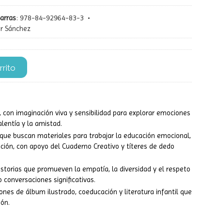
Barras
:
978-84-92964-83-3
•
er Sánchez
rrito
s, con imaginación viva y sensibilidad para explorar emociones
alentía y la amistad.
 que buscan materiales para trabajar la educación emocional,
ación, con apoyo del Cuaderno Creativo y títeres de dedo
istorias que promueven la empatía, la diversidad y el respeto
 conversaciones significativas.
iones de álbum ilustrado, coeducación y literatura infantil que
ión.