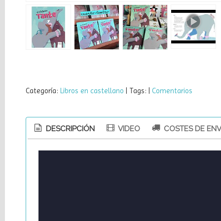
Linkedin
Instagram
Pinterest
Categoría:
Libros en castellano
|
Tags:
|
Comentarios
Facebook
DESCRIPCIÓN
VIDEO
COSTES DE ENV
Youtube
Cupones
Petronila
40%