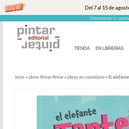
Del 7 al 15 de agos
Fomentando la creativ
TIENDA
EN LIBRERÍAS
Inicio
»
Libros Pintar-Pintar
»
Libros en castellano
»
El elefant
Categorías
Libros
Pintar-
Pintar
Marcas