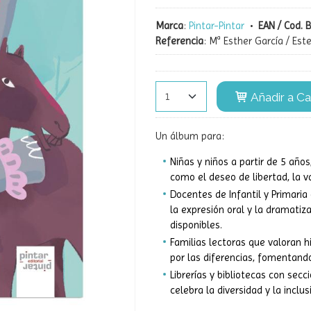
Marca
:
Pintar-Pintar
•
EAN / Cod. 
Referencia
:
Mª Esther García / Est
Añadir a Ca
Un álbum para:
Niñas y niños a partir de 5 año
como el deseo de libertad, la v
Docentes de Infantil y Primaria
la expresión oral y la dramatiz
disponibles.
Familias lectoras que valoran h
por las diferencias, fomentando
Librerías y bibliotecas con secc
celebra la diversidad y la inclus