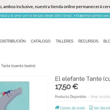
to, ambos inclusive, nuestra tienda online permanecerá cer
idad y el amor por la lectura desde 2005 | Email:
info@pintar-pintar.com
DISTRIBUCIÓN
CATÁLOGO
TALLERES
RECURSOS
BL
e Tante (cuento teatro)
El elefante Tante (c
17,50 €
Producto Disponible
-
(Imp. Incluid
Costes de envío
Ver descri