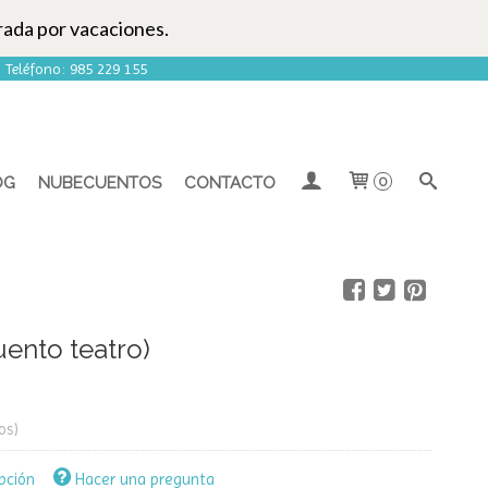
rada por vacaciones.
| Teléfono: 985 229 155
OG
NUBECUENTOS
CONTACTO
0
uento teatro)
os)
pción
Hacer una pregunta