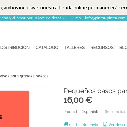
to, ambos inclusive, nuestra tienda online permanecerá cer
idad y el amor por la lectura desde 2005 | Email:
info@pintar-pintar.com
DISTRIBUCIÓN
CATÁLOGO
TALLERES
RECURSOS
BL
asos para grandes poetas
Pequeños pasos par
16,00 €
Producto Disponible
-
(Imp. Incluid
Costes de envío
Ver descri