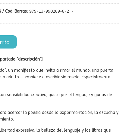
 / Cod. Barras
:
979-13-990269-6-2
•
rrito
partado "descripción"]
ado", un manifiesto que invita a rimar el mundo, una puerta
o o adulto— empiece a escribir sin miedo. Especialmente
con sensibilidad creativa, gusto por el lenguaje y ganas de
ra acercar la poesía desde la experimentación, la escucha y
miento.
ibertad expresiva, la belleza del lenguaje y los libros que