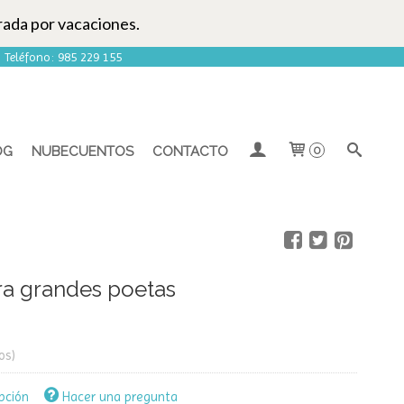
rada por vacaciones.
| Teléfono: 985 229 155
OG
NUBECUENTOS
CONTACTO
0
a grandes poetas
os)
pción
Hacer una pregunta