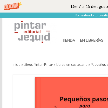
Del 7 al 15 de agos
Fomentando la creativ
TIENDA
EN LIBRERÍAS
Inicio
»
Libros Pintar-Pintar
»
Libros en castellano
»
Pequeños p
Categorías
Libros
Pintar-
Pintar
Marcas