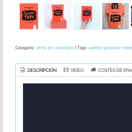
Linkedin
Instagram
Pinterest
Categoría:
Libros en castellano
|
Tags:
aurelio-gonzalez-ovie
Facebook
DESCRIPCIÓN
VIDEO
COSTES DE ENV
Youtube
Cupones
Petronila
40%