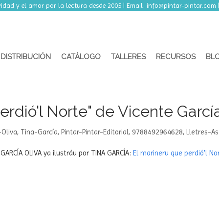
o, ambos inclusive, nuestra tienda online permanecerá ce
idad y el amor por la lectura desde 2005 | Email:
info@pintar-pintar.com
DISTRIBUCIÓN
CATÁLOGO
TALLERES
RECURSOS
BL
rdió'l Norte" de Vicente García
-Oliva
,
Tina-García
,
Pintar-Pintar-Editorial
,
9788492964628​
,
Lletres-As
GARCÍA OLIVA ya ilustráu por TINA GARCÍA:
El marineru que perdió'l No