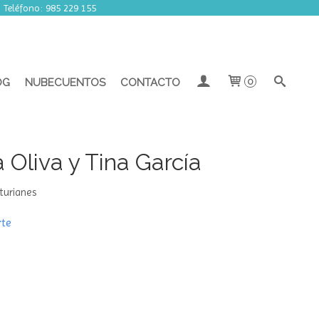
rrada por vacaciones.
| Teléfono: 985 229 155
OG
NUBECUENTOS
CONTACTO
0
 Oliva y Tina García
turianes
rte