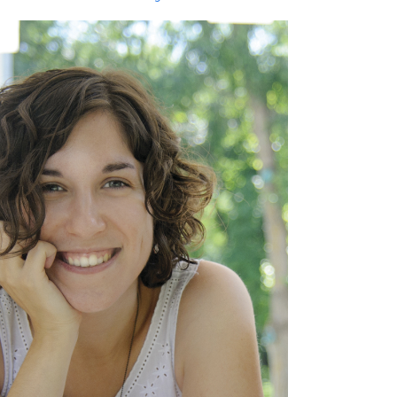
cia. Suel pagar recargu pol pesu de les sos maletes; siempres que se t
icolate asturianu.
www.tinagarcia.es