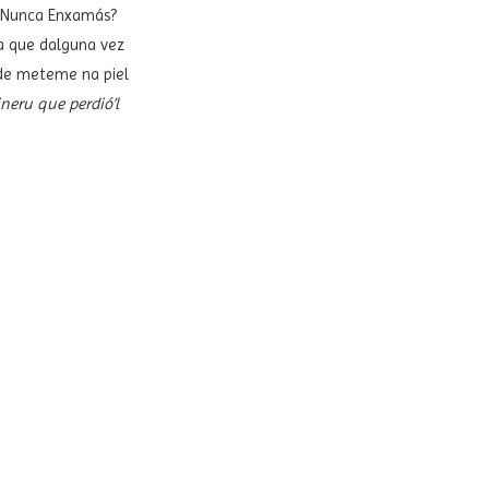
i yo. La verdá,
de Nunca Enxamás?
sa que dalguna vez
 de meteme na piel
ineru que perdió’l