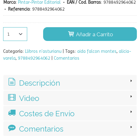
Costes de envío
Ver descripción
Hacer pregunta
Marca
:
Pintar-Pintar Editorial
•
EAN / Cod. Barras
:
9788492964062
•
Referencia
:
9788492964062
Añadir a Carrito
Categoría:
Llibros n'asturianu
|
Tags:
aida falcon montes
alicia-
varela
9788492964062
|
Comentarios
Descripción
Video
Costes de Envío