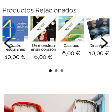
Comentarios
Productos Relacionados
Agotado
Agotado
Cuatro
Un monstruu
Cascoxu
Dir a Venus
esquinines
ensin corazón
6,00 €
10,00 €
10,00 €
6,00 €